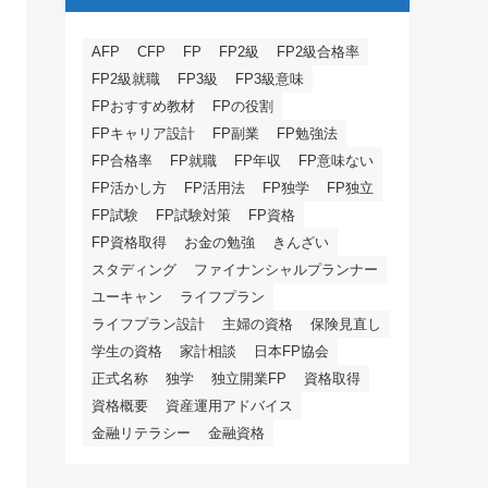
AFP
CFP
FP
FP2級
FP2級合格率
FP2級就職
FP3級
FP3級意味
FPおすすめ教材
FPの役割
FPキャリア設計
FP副業
FP勉強法
FP合格率
FP就職
FP年収
FP意味ない
FP活かし方
FP活用法
FP独学
FP独立
FP試験
FP試験対策
FP資格
FP資格取得
お金の勉強
きんざい
スタディング
ファイナンシャルプランナー
ユーキャン
ライフプラン
ライフプラン設計
主婦の資格
保険見直し
学生の資格
家計相談
日本FP協会
正式名称
独学
独立開業FP
資格取得
資格概要
資産運用アドバイス
金融リテラシー
金融資格