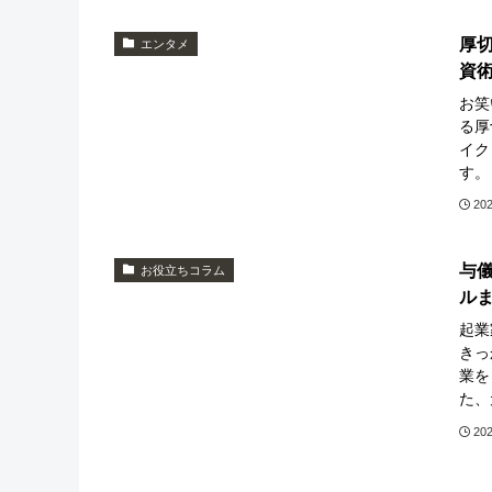
厚
エンタメ
資
お笑
る厚
イク
す。
20
与
お役立ちコラム
ル
起業
きっ
業を
た、
20