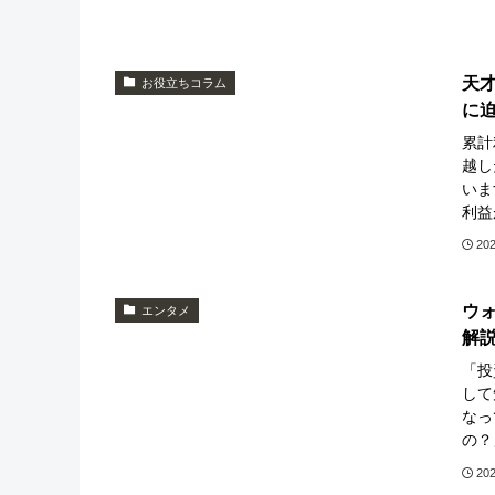
天
お役立ちコラム
に
累計
越し
いま
利益
20
ウ
エンタメ
解
「投
して
なっ
の？
20