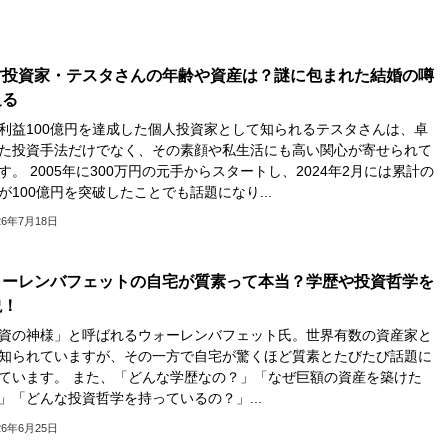
才投資家・テスタさんの年齢や資産は？謎に包まれた結婚の噂
迫る
利益100億円を達成した個人投資家として知られるテスタさんは、卓
た投資手法だけでなく、その素顔や私生活にも高い関心が寄せられて
す。 2005年に300万円の元手からスタートし、2024年2月には累計の
が100億円を突破したことでも話題になり...
26年7月18日
ォーレンバフェットの自宅が質素って本当？学歴や投資哲学を
説！
資の神様」と呼ばれるウォーレンバフェット氏。世界有数の資産家と
知られていますが、その一方で自宅が驚くほど質素とたびたび話題に
ています。 また、「どんな学歴なの？」「なぜ巨額の資産を築けた
」「どんな投資哲学を持っているの？」...
26年6月25日