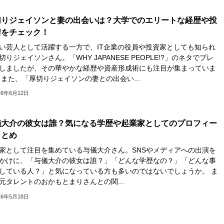
切りジェイソンと妻の出会いは？大学でのエリートな経歴や投
術をチェック！
い芸人として活躍する一方で、IT企業の役員や投資家としても知られ
切りジェイソンさん。「WHY JAPANESE PEOPLE!?」のネタでブレ
しましたが、その華やかな経歴や資産形成術にも注目が集まっていま
 また、「厚切りジェイソンの妻との出会い...
26年6月12日
儀大介の彼女は誰？気になる学歴や起業家としてのプロフィー
まとめ
家として注目を集めている与儀大介さん。SNSやメディアへの出演を
かけに、「与儀大介の彼女は誰？」「どんな学歴なの？」「どんな事
している人？」と気になっている方も多いのではないでしょうか。 ま
元タレントのおかもとまりさんとの関...
26年5月18日