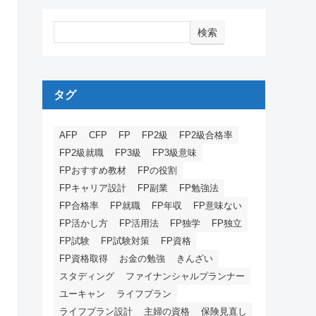
検索
タグ
AFP
CFP
FP
FP2級
FP2級合格率
FP2級就職
FP3級
FP3級意味
FPおすすめ教材
FPの役割
FPキャリア設計
FP副業
FP勉強法
FP合格率
FP就職
FP年収
FP意味ない
FP活かし方
FP活用法
FP独学
FP独立
FP試験
FP試験対策
FP資格
FP資格取得
お金の勉強
きんざい
スタディング
ファイナンシャルプランナー
ユーキャン
ライフプラン
ライフプラン設計
主婦の資格
保険見直し