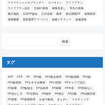
ファイナンシャルプランナー
ユーキャン
ライフプラン
ライフプラン設計
主婦の資格
保険見直し
学生の資格
家計相談
日本FP協会
正式名称
独学
独立開業FP
資格取得
資格概要
資産運用アドバイス
金融リテラシー
金融資格
検索
タグ
AFP
CFP
FP
FP2級
FP2級合格率
FP2級就職
FP3級
FP3級意味
FPおすすめ教材
FPの役割
FPキャリア設計
FP副業
FP勉強法
FP合格率
FP就職
FP年収
FP意味ない
FP活かし方
FP活用法
FP独学
FP独立
FP試験
FP試験対策
FP資格
FP資格取得
お金の勉強
きんざい
スタディング
ファイナンシャルプランナー
ユーキャン
ライフプラン