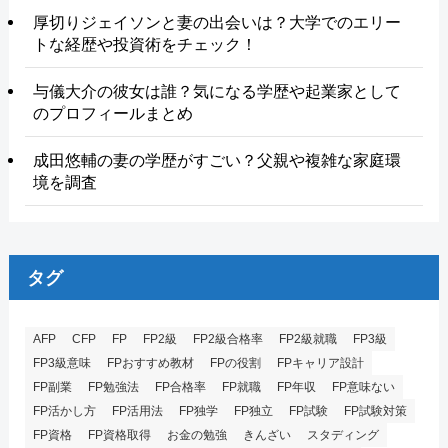
厚切りジェイソンと妻の出会いは？大学でのエリー
トな経歴や投資術をチェック！
与儀大介の彼女は誰？気になる学歴や起業家として
のプロフィールまとめ
成田悠輔の妻の学歴がすごい？父親や複雑な家庭環
境を調査
タグ
AFP
CFP
FP
FP2級
FP2級合格率
FP2級就職
FP3級
FP3級意味
FPおすすめ教材
FPの役割
FPキャリア設計
FP副業
FP勉強法
FP合格率
FP就職
FP年収
FP意味ない
FP活かし方
FP活用法
FP独学
FP独立
FP試験
FP試験対策
FP資格
FP資格取得
お金の勉強
きんざい
スタディング